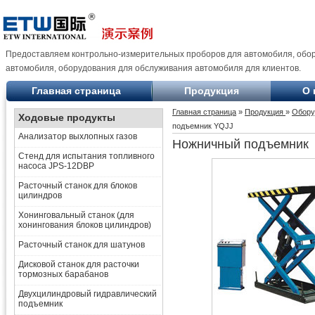
Предоставляем контрольно-измерительных проборов для автомобиля, обо
автомобиля, оборудования для обслуживания автомобиля для клиентов.
Главная страница
Продукция
О 
Главная страница
»
Продукция
»
Обору
Ходовые продукты
подъемник YQJJ
Анализатор выхлопных газов
Ножничный подъемник
Стенд для испытания топливного
насоса JPS-12DBP
Расточный станок для блоков
цилиндров
Хонинговальный станок (для
хонингования блоков цилиндров)
Расточный станок для шатунов
Дисковой станок для расточки
тормозных барабанов
Двухцилиндровый гидравлический
подъемник