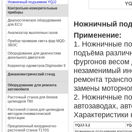
Ножничный подъемник YQJJ
Контрольно-измерительные
приборы
Диагностическое оборудование
Ножничный под
для ECU
Анализатор выхлопных газов
Применение:
Прибор проверки света фар MQD-
1. Ножничные п
3B/3C
подъёма различ
Оборудование для диагностики
дизельного двигателя
фургонов весом 
Корректор одометров Digimaster II
незаменимый инс
Динамометрический стенд
ремонта транспо
Оборудование для ремонта
замены моторног
автомобиля
2. Ножничные п
Расточный станок для блоков
цилиндров T80
автозаводах, авт
Расточной станок для цилиндров
Характеристики
методом пневматической
флотации
YQJJ-3.2
YQ
Прецизионный координатно-
расточной станок T170S
Ножничные подъемники контролир