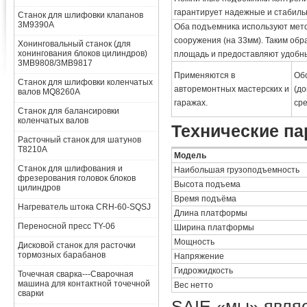
гарантирует надежные и стабиль
Станок для шлифовки клапанов
3M9390A
Оба подъемника используют мето
сооружения (на 33мм). Таким об
Хонинговальный станок (для
хонингования блоков цилиндров)
площадь и предоставляют удобн
3MB9808/3MB9817
Применяются в
Об
Станок для шлифовки коленчатых
авторемонтных мастерских и
(д
валов MQ8260A
гаражах.
ср
Станок для балансировки
коленчатых валов
Технические п
Расточный станок для шатунов
T8210A
Модель
Станок для шлифования и
Наибольшая грузоподъемность
фрезерования головок блоков
Высота подъема
цилиндров
Время подъёма
Нагреватель штока CRH-60-SQSJ
Длина платформы
Переносной пресс TY-06
Ширина платформы
Мощность
Дисковой станок для расточки
тормозных барабанов
Напряжение
Гидрожидкость
Точечная сварка---Сварочная
машина для контактной точечной
Вес нетто
сварки
SAIE «мы» явля