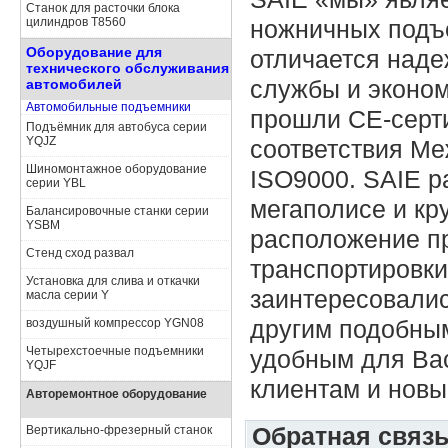
Станок для расточки блока
цилиндров Т8560
ножничных подъ
Оборудование для
отличается над
технического обслуживания
службы и эконом
автомобилей
Автомобильные подъемники
прошли CE-серт
Подъёмник для автобуса серии
YQJZ
соответствия Ме
Шиномонтажное оборудование
ISO9000. SAIE р
серии YBL
мегаполисе и кр
Балансировочные станки серии
YSBM
расположение п
Стенд сход развал
транспортировки
Установка для слива и откачки
заинтересовали
масла серии Y
другим подобны
воздушный компрессор YGN08
Четырехстоечные подъемники
удобным для Ва
YQJF
клиентам и новы
Авторемонтное оборудование
Обратная связ
Вертикально-фрезерный станок