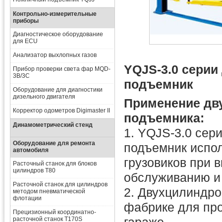
Контрольно-измерительные
приборы
Диагностическое оборудование
для ECU
Анализатор выхлопных газов
YQJS-3.0 сери
Прибор проверки света фар MQD-
3B/3C
подъемник
Оборудование для диагностики
дизельного двигателя
Применение дв
Корректор одометров Digimaster II
подъемника:
Динамометрический стенд
1. YQJS-3.0 сер
Оборудование для ремонта
подъемник испол
автомобиля
грузовиков при 
Расточный станок для блоков
цилиндров T80
обслуживанию и 
Расточной станок для цилиндров
2. Двухцилиндро
методом пневматической
флотации
фабрике для про
Прецизионный координатно-
расточной станок T170S