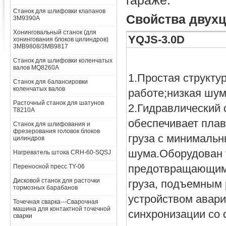
гараже.
Станок для шлифовки клапанов
Свойства двухц
3M9390A
Хонинговальный станок (для
YQJS-3.0D
хонингования блоков цилиндров)
3MB9808/3MB9817
Станок для шлифовки коленчатых
валов MQ8260A
1.Простая структур
Станок для балансировки
коленчатых валов
работе;низкая шу
Расточный станок для шатунов
2.Гидравлический 
T8210A
обеспечивает пла
Станок для шлифования и
фрезерования головок блоков
груза с минималь
цилиндров
шума.Оборудован 
Нагреватель штока CRH-60-SQSJ
предотвращающим
Переносной пресс TY-06
Дисковой станок для расточки
груза, подъемным 
тормозных барабанов
устройством авар
Точечная сварка---Сварочная
машина для контактной точечной
синхронизации со
сварки