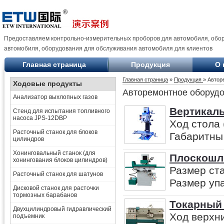
Предоставляем контрольно-измерительных проборов для автомобиля, обо
автомобиля, оборудования для обслуживания автомобиля для клиентов
Главная страница
Продукция
О 
Главная страница
»
Продукция
» Автор
Ходовые продукты
Авторемонтное оборуд
Анализатор выхлопных газов
Вертикал
Стенд для испытания топливного
насоса JPS-12DBP
Ход стола 
Расточный станок для блоков
Габаритны 
цилиндров
Хонинговальный станок (для
Плоскошл
хонингования блоков цилиндров)
Размер ста
Расточный станок для шатунов
Размер упа
Дисковой станок для расточки
тормозных барабанов
Токарный
Двухцилиндровый гидравлический
Ход верхни
подъемник