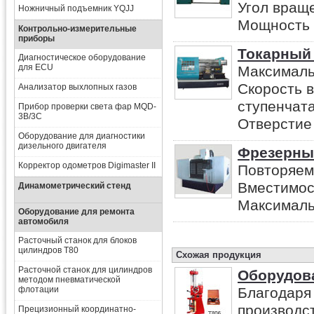
Угол враще
Ножничный подъемник YQJJ
Мощность дв
Контрольно-измерительные
приборы
Токарный 
Диагностическое оборудование
для ECU
Максималь
Скорость в
Анализатор выхлопных газов
ступенчата
Прибор проверки света фар MQD-
3B/3C
Отверстие 
Оборудование для диагностики
дизельного двигателя
Фрезерный
Корректор одометров Digimaster II
Повторяемо
Вместимос
Динамометрический стенд
Максимальна
Оборудование для ремонта
автомобиля
Расточный станок для блоков
цилиндров T80
Схожая продукция
Расточной станок для цилиндров
Оборудов
методом пневматической
флотации
Благодаря 
производс
Прецизионный координатно-