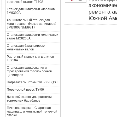
расточной станок T170S
экономиче
Станок для шлифовки клапанов
ремонта а
3M9390A
Южной Аме
Хонинговальный станок (для
хонингования блоков цилиндров)
3MB9808/3MB9817
Станок для шлифовки коленчатых
валов MQ8260A
Станок для балансировки
коленчатых валов
Расточный станок для шатунов
T8210A
Станок для шлифования и
фрезерования головок блоков
цилиндров
Нагреватель штока CRH-60-SQSJ
Переносной пресс TY-06
Дисковой станок для расточки
тормозных барабанов
Точечная сварка---Сварочная
машина для контактной точечной
сварки