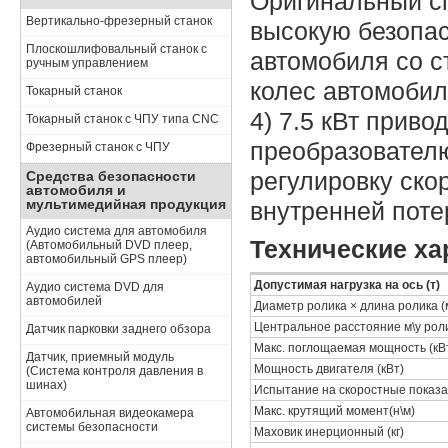
Оригинальный сп
Вертикально-фрезерный станок
высокую безопас
Плоскошлифовальный станок с
автомобиля со с
ручным управлением
колес автомобил
Токарный станок
4) 7.5 кВт приво
Токарный станок с ЧПУ типа CNC
преобразователю
Фрезерный станок с ЧПУ
регулировку ско
Средства безопасности
автомобиля и
мультимедийная продукция
внутренней пот
Аудио система для автомобиля
Технические ха
(Автомобильный DVD плеер,
автомобильный GPS плеер)
Допустимая нагрузка на ось (т)
Аудио система DVD для
автомобилей
Диаметр ролика × длина ролика (
Центральное расстояние м\у рол
Датчик парковки заднего обзора
Макс. поглощаемая мощность (кВ
Датчик, приемный модуль
Мощность двигателя (кВт)
(Система контроля давления в
шинах)
Испытание на скоростные показат
Макс. крутящий момент(н\м)
Автомобильная видеокамера
системы безопасности
Маховик инерционный (кг)