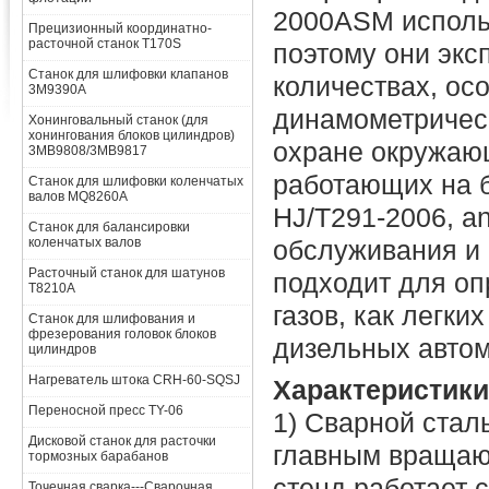
2000ASM исполь
Прецизионный координатно-
расточной станок T170S
поэтому они экс
Станок для шлифовки клапанов
количествах, ос
3M9390A
динамометрическ
Хонинговальный станок (для
хонингования блоков цилиндров)
охране окружаю
3MB9808/3MB9817
работающих на б
Станок для шлифовки коленчатых
валов MQ8260A
HJ/T291-2006, a
Станок для балансировки
коленчатых валов
обслуживания и 
Расточный станок для шатунов
подходит для о
T8210A
газов, как легки
Станок для шлифования и
фрезерования головок блоков
дизельных авто
цилиндров
Нагреватель штока CRH-60-SQSJ
Характеристики
Переносной пресс TY-06
1) Сварной стал
Дисковой станок для расточки
главным вращаю
тормозных барабанов
стенд работает 
Точечная сварка---Сварочная