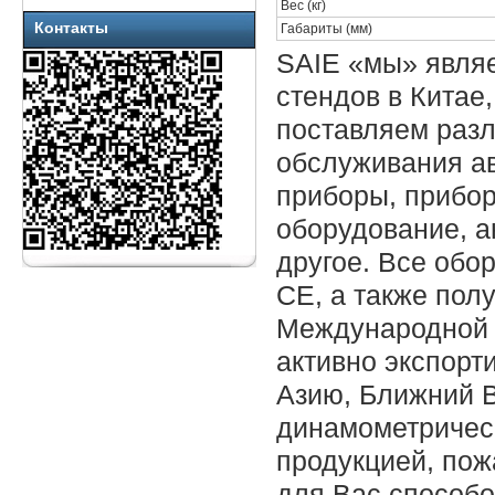
Вес (кг)
Контакты
Габариты (мм)
SAIE «мы» явля
стендов в Китае
поставляем разл
обслуживания ав
приборы, прибо
оборудование, а
другое. Все об
CE, а также пол
Международной 
активно экспорт
Азию, Ближний В
динамометричес
продукцией, пож
для Вас способо