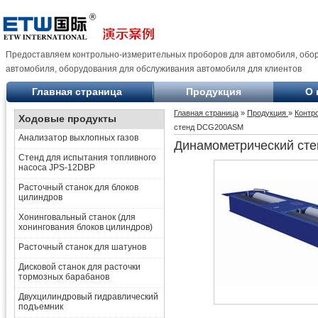
Предоставляем контрольно-измерительных проборов для автомобиля, обо
автомобиля, оборудования для обслуживания автомобиля для клиентов
Главная страница
Продукция
О 
Главная страница
»
Продукция
»
Контр
Ходовые продукты
стенд DCG200ASM
Анализатор выхлопных газов
Динамометрический с
Стенд для испытания топливного
насоса JPS-12DBP
Расточный станок для блоков
цилиндров
Хонинговальный станок (для
хонингования блоков цилиндров)
Расточный станок для шатунов
Дисковой станок для расточки
тормозных барабанов
Двухцилиндровый гидравлический
подъемник