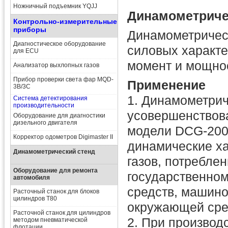
Ножничный подъемник YQJJ
Динамометриче
Контрольно-измерительные
приборы
Динамометрическ
Диагностическое оборудование
силовых характе
для ECU
момент и мощнос
Анализатор выхлопных газов
Прибор проверки света фар MQD-
Применение
3B/3C
1. Динамометри
Система детектирования
производительности
усовершенствов
Оборудование для диагностики
дизельного двигателя
модели DCG-2000
Корректор одометров Digimaster II
динамические ха
Динамометрический стенд
газов, потребле
Оборудование для ремонта
государственном
автомобиля
средств, машино
Расточный станок для блоков
цилиндров T80
окружающей сре
Расточной станок для цилиндров
2. При производ
методом пневматической
флотации