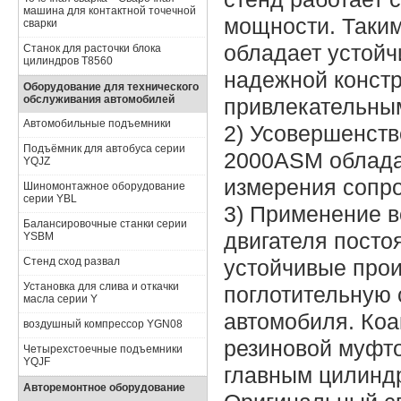
машина для контактной точечной
мощности. Таким
сварки
обладает устойч
Станок для расточки блока
цилиндров Т8560
надежной констр
Оборудование для технического
обслуживания автомобилей
привлекательны
Автомобильные подъемники
2) Усовершенст
Подъёмник для автобуса серии
2000ASM облада
YQJZ
измерения сопро
Шиномонтажное оборудование
серии YBL
3) Применение в
Балансировочные станки серии
двигателя посто
YSBM
Стенд сход развал
устойчивые прои
Установка для слива и откачки
поглотительную 
масла серии Y
автомобиля. Ко
воздушный компрессор YGN08
резиновой муфто
Четырехстоечные подъемники
YQJF
главным цилинд
Авторемонтное оборудование